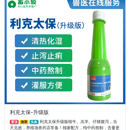
利克太保-升级版
利克太保升级版犊牛、羔羊、仔猪腹泻，当
置顶
推荐
头条
天见效，养殖场兽药店常备！独家配方，纯中药熬制，含量更